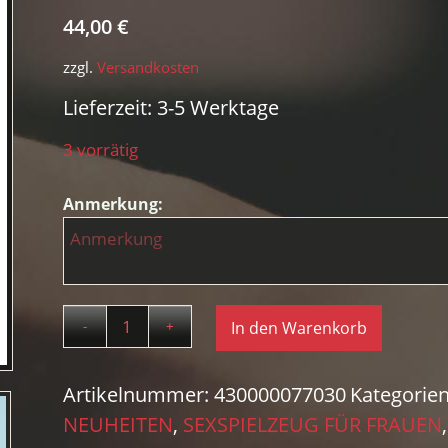
44,00
€
zzgl.
Versandkosten
Lieferzeit:
3-5 Werktage
3 vorrätig
Anmerkung:
In den Warenkorb
Artikelnummer:
430000077030
Kategorie
NEUHEITEN
,
SEXSPIELZEUG FÜR FRAUEN