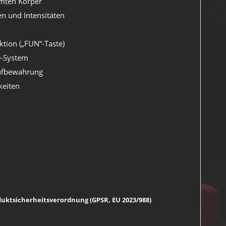
amten Körper
n und Intensitäten
ktion („FUN“-Taste)
e-System
Aufbewahrung
keiten
ktsicherheitsverordnung (GPSR, EU 2023/988)