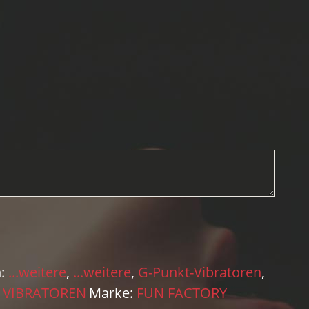
n:
...weitere
,
...weitere
,
G-Punkt-Vibratoren
,
,
VIBRATOREN
Marke:
FUN FACTORY