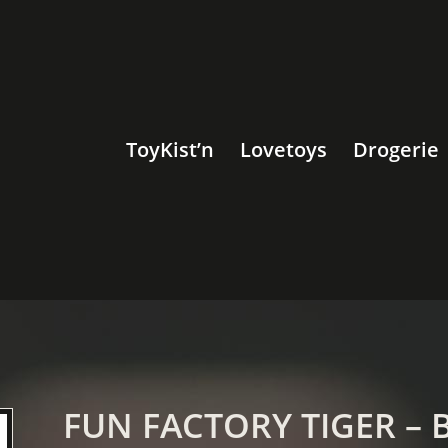
ToyKist’n
Lovetoys
Drogerie
FUN FACTORY TIGER – Bl